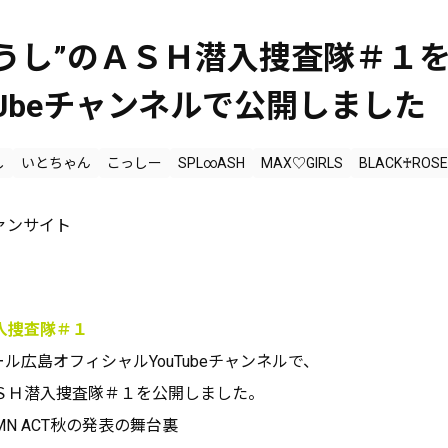
うし”のＡＳＨ潜入捜査隊＃１をA
TUbeチャンネルで公開しました
し
いとちゃん
こっしー
SPL∞ASH
MAX♡GIRLS
BLACK♰ROSE
ファンサイト
入捜査隊＃１
ル広島オフィシャルYouTubeチャンネルで、
ＳＨ潜入捜査隊＃１を公開しました。
MN ACT秋の発表の舞台裏