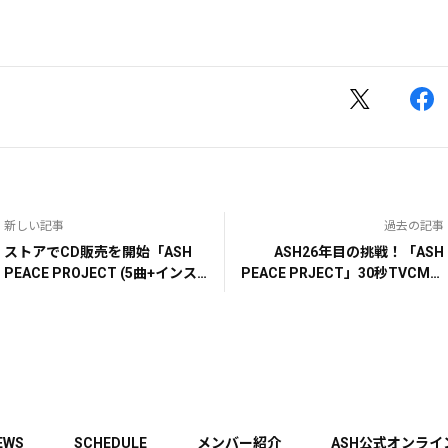
新しい記事
過去の記事
ストアでCD販売を開始「ASH
ASH26年目の挑戦！「ASH
PEACE PROJECT (5曲+インス
PEACE PRJECT」30秒TVCMを
ト) ～歌で世界に平和のメッセ
放映！！
ージを！～」
EWS
SCHEDULE
メンバー紹介
ASH公式オンライ