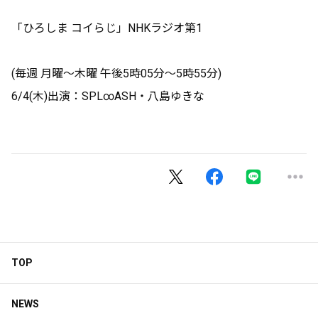
「ひろしま コイらじ」NHKラジオ第1
(毎週 月曜～木曜 午後5時05分～5時55分)
6/4(木)出演：SPL∞ASH・八島ゆきな
TOP
NEWS