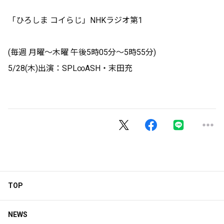
「ひろしま コイらじ」NHKラジオ第1
(毎週 月曜～木曜 午後5時05分～5時55分)
5/28(木)出演：SPL∞ASH・末田充
TOP
NEWS