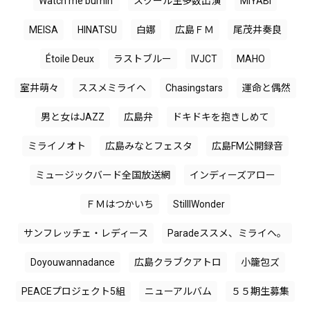
Watch me burnin'
スクール生多数出演
MIYABI
MEISA
HINATSU
白娜
広島ＦＭ
尾茂井奏良
Étoile Deux
ラストブルー
IVJCT
MAHO
室井萌々
ススメミライヘ
Chasingstars
運命と偶然
男と女はJAZZ
広島弁
ドキドキを抱きしめて
ミライノオト
広島みなとフェスタ
広島FM公開録音
ミュージックバード全国放送網
インディーズアロー
ＦＭはつかいち
StillIWonder
サンフレッチェ・レディース
Paradeススメ、ミライヘ。
Doyouwannadance
広島クラブクアトロ
小籠包ズ
PEACEプロジェクト5組
ニューアルバム
５５期生募集