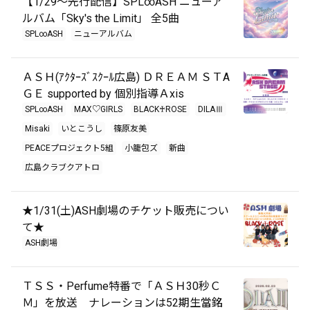
【1/29～先行配信】SPL∞ASH ニューア
ルバム「Sky's the Limit」 全5曲
SPL∞ASH
ニューアルバム
ＡＳＨ(ｱｸﾀｰｽﾞｽｸｰﾙ広島) ＤＲＥＡＭ ＳＴA
ＧＥ supported by 個別指導Ａxis
SPL∞ASH
MAX♡GIRLS
BLACK♰ROSE
DILAⅢ
Misaki
いとこうし
篠原友美
PEACEプロジェクト5組
小籠包ズ
新曲
広島クラブクアトロ
★1/31(土)ASH劇場のチケット販売につい
て★
ASH劇場
ＴＳＳ・Perfume特番で「ＡＳＨ30秒Ｃ
Ｍ」を放送 ナレーションは52期生當銘