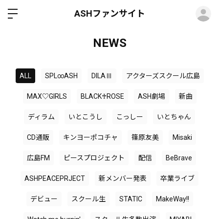
ロ
ASHファンサイト
NEWS
ALL
SPL∞ASH
DILAⅢ
アクターズスクール広島
MAX♡GIRLS
BLACK♰ROSE
ASH劇場
新曲
ディラム
いとこうし
こっしー
いとちゃん
CD通販
キンヨーポコチャ
篠原友美
Misaki
広島FM
ピースプロジェクト
配信
BeBrave
ASHPEACEPRJECT
新メンバー発表
卒業ライブ
デビュー
スクール生
STATIC
MakeWay!!