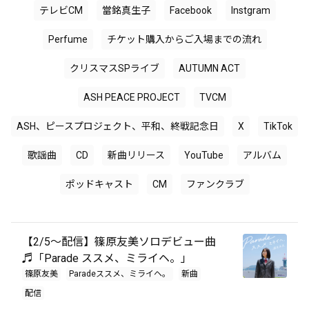
テレビCM
當銘真生子
Facebook
Instgram
Perfume
チケット購入からご入場までの流れ
クリスマスSPライブ
AUTUMN ACT
ASH PEACE PROJECT
TVCM
ASH、ピースプロジェクト、平和、終戦記念日
X
TikTok
歌謡曲
CD
新曲リリース
YouTube
アルバム
ポッドキャスト
CM
ファンクラブ
【2/5～配信】篠原友美ソロデビュー曲
♬「Parade ススメ、ミライヘ。」
篠原友美
Paradeススメ、ミライヘ。
新曲
配信