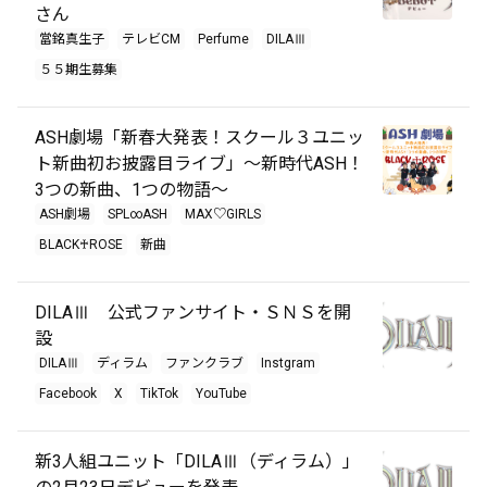
さん
當銘真生子
テレビCM
Perfume
DILAⅢ
５５期生募集
ASH劇場「新春大発表！スクール３ユニッ
ト新曲初お披露目ライブ」〜新時代ASH！
3つの新曲、1つの物語〜
ASH劇場
SPL∞ASH
MAX♡GIRLS
BLACK♰ROSE
新曲
DILAⅢ 公式ファンサイト・ＳＮＳを開
設
DILAⅢ
ディラム
ファンクラブ
Instgram
Facebook
X
TikTok
YouTube
新3人組ユニット「DILAⅢ（ディラム）」