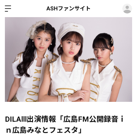
ロ
ASHファンサイト
DILAⅢ出演情報「広島FM公開録音ｉ
ｎ広島みなとフェスタ」