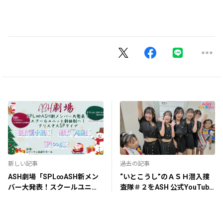
新しい記事
過去の記事
ASH劇場「SPL∞ASH新メン
“いとこうし”のＡＳＨ潜入捜
バー大発表！スクールユニッ
査隊＃２をASH 公式YouTube
ト新体制へ！&クリスマスSP
チャンネルで公開しました
ライブ」