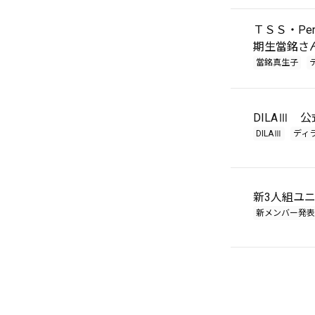
ＴＳＳ・Pe
期生當銘さ
當銘真生子
DILAⅢ 
DILAⅢ
ディ
新3人組ユニ
新メンバー発表