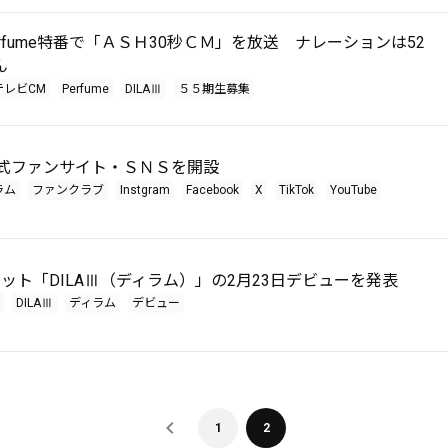
rfume特番で「ＡＳＨ30秒ＣＭ」を放送 ナレーションは52
ん
テレビCM
Perfume
DILAⅢ
５５期生募集
公式ファンサイト・ＳＮＳを開設
ラム
ファンクラブ
Instgram
Facebook
X
TikTok
YouTube
ット「DILAⅢ（ディラム）」の2月23日デビューを発表
DILAⅢ
ディラム
デビュー
1
2