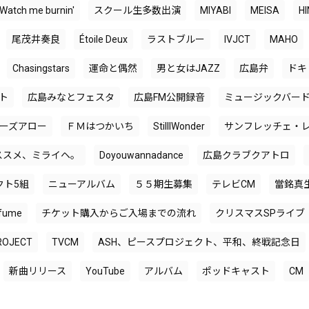
Watch me burnin'
スクール生多数出演
MIYABI
MEISA
H
尾茂井奏良
Étoile Deux
ラストブルー
IVJCT
MAHO
Chasingstars
運命と偶然
男と女はJAZZ
広島弁
ドキ
ト
広島みなとフェスタ
広島FM公開録音
ミュージックバー
ーズアロー
ＦＭはつかいち
StillIWonder
サンフレッチェ・
deススメ、ミライヘ。
Doyouwannadance
広島クラブクアトロ
クト5組
ニューアルバム
５５期生募集
テレビCM
當銘真
fume
チケット購入からご入場までの流れ
クリスマスSPライブ
ROJECT
TVCM
ASH、ピースプロジェクト、平和、終戦記念日
新曲リリース
YouTube
アルバム
ポッドキャスト
CM