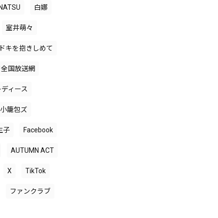
INATSU
白娜
室井萌々
ドキを抱きしめて
ド全国放送網
レディース
小籠包ズ
生子
Facebook
AUTUMN ACT
X
TikTok
ファンクラブ