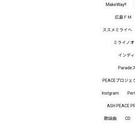
MakeWay!!
広島ＦＭ
ススメミライヘ
ミライノオ
インディ
Para
PEACEプロジェ
Instgram
Per
ASH PEACE P
歌謡曲
CD