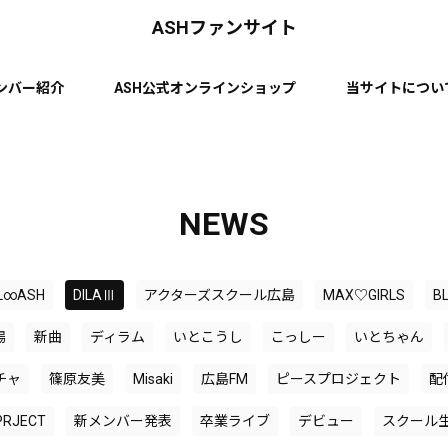
ASHファンサイト
ンバー紹介
ASH公式オンラインショップ
当サイトについ
NEWS
L∞ASH
DILAⅢ
アクターズスクール広島
MAX♡GIRLS
B
場
新曲
ディラム
いとこうし
こっしー
いとちゃん
チャ
篠原友美
Misaki
広島FM
ピースプロジェクト
配
PRJECT
新メンバー発表
卒業ライブ
デビュー
スクール